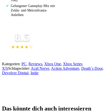
Tod)
✔
Gelungener Gameplay-Mix mit
Zelda- und Metroidvania-
Anleihen
WERTUNG
8.5
★★★★☆
Kategorien:
PC
,
Reviews
,
Xbox One
,
Xbox Series
X|S
Schlagwörter:
Acid Nerve
,
Action Adventure
,
Death´s Door
,
Devolver Digital
,
Indie
Das könnte dich auch interessieren