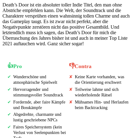
Death’s Door ist ein absoluter toller Indie Titel, den man ohne
Abstriche empfehlen kann. Die Welt, der Soundtrack und die
Charaktere versprühen einen wahnsinnig tollen Charme und auch
das Gameplay taugt. Es ist zwar nicht perfekt, aber die
Negativpunkte zerstören nicht das positive Gesamtbild. Und
letztendlich muss ich sagen, das Death’s Door für mich die
Überraschung des Jahres bisher ist und auch in meiner Top Liste
2021 auftauchen wird. Ganz sicher sogar!
👍
👎
Pro
Contra
✔
Wunderschöne und
✘
Keine Karte vorhanden, was
atmosphärische Spielwelt
die Orientierung erschwert
✔
Hervorragender und
✘
Teilweise lahme und sich
stimmungsvoller Soundtrack
wiederholende Rätsel
✔
Fordernde, aber faire Kämpfe
✘
Mühsames Hin- und Herlaufen
und Bosskämpfe
beim Backtracking
✔
Abgedrehte, charmante und
lustig geschriebene NPCs
✔
Faires Speichersystem (kein
Verlust von Seelenpunkten bei