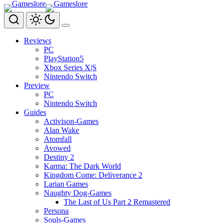
Zum
Inhalt
springen
Reviews
PC
PlayStation5
Xbox Series X|S
Nintendo Switch
Preview
PC
Nintendo Switch
Guides
Activison-Games
Alan Wake
Atomfall
Avowed
Destiny 2
Karma: The Dark World
Kingdom Come: Deliverance 2
Larian Games
Naughty Dog-Games
The Last of Us Part 2 Remastered
Persona
Souls-Games