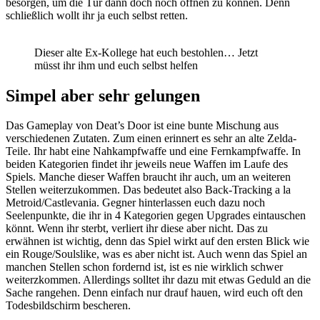
besorgen, um die Tür dann doch noch öffnen zu können. Denn
schließlich wollt ihr ja euch selbst retten.
Dieser alte Ex-Kollege hat euch bestohlen… Jetzt
müsst ihr ihm und euch selbst helfen
Simpel aber sehr gelungen
Das Gameplay von Deat’s Door ist eine bunte Mischung aus
verschiedenen Zutaten. Zum einen erinnert es sehr an alte Zelda-
Teile. Ihr habt eine Nahkampfwaffe und eine Fernkampfwaffe. In
beiden Kategorien findet ihr jeweils neue Waffen im Laufe des
Spiels. Manche dieser Waffen braucht ihr auch, um an weiteren
Stellen weiterzukommen. Das bedeutet also Back-Tracking a la
Metroid/Castlevania. Gegner hinterlassen euch dazu noch
Seelenpunkte, die ihr in 4 Kategorien gegen Upgrades eintauschen
könnt. Wenn ihr sterbt, verliert ihr diese aber nicht. Das zu
erwähnen ist wichtig, denn das Spiel wirkt auf den ersten Blick wie
ein Rouge/Soulslike, was es aber nicht ist. Auch wenn das Spiel an
manchen Stellen schon fordernd ist, ist es nie wirklich schwer
weiterzkommen. Allerdings solltet ihr dazu mit etwas Geduld an die
Sache rangehen. Denn einfach nur drauf hauen, wird euch oft den
Todesbildschirm bescheren.