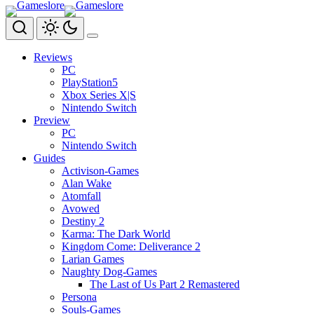
Zum
Inhalt
springen
Reviews
PC
PlayStation5
Xbox Series X|S
Nintendo Switch
Preview
PC
Nintendo Switch
Guides
Activison-Games
Alan Wake
Atomfall
Avowed
Destiny 2
Karma: The Dark World
Kingdom Come: Deliverance 2
Larian Games
Naughty Dog-Games
The Last of Us Part 2 Remastered
Persona
Souls-Games