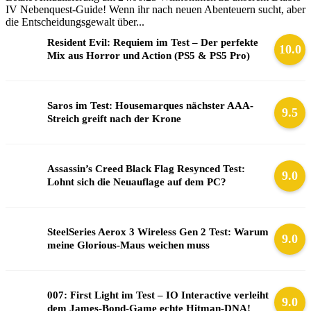
IV Nebenquest-Guide! Wenn ihr nach neuen Abenteuern sucht, aber
die Entscheidungsgewalt über...
Resident Evil: Requiem im Test – Der perfekte
10.0
Mix aus Horror und Action (PS5 & PS5 Pro)
Saros im Test: Housemarques nächster AAA-
9.5
Streich greift nach der Krone
Assassin’s Creed Black Flag Resynced Test:
9.0
Lohnt sich die Neuauflage auf dem PC?
SteelSeries Aerox 3 Wireless Gen 2 Test: Warum
9.0
meine Glorious-Maus weichen muss
007: First Light im Test – IO Interactive verleiht
9.0
dem James-Bond-Game echte Hitman-DNA!