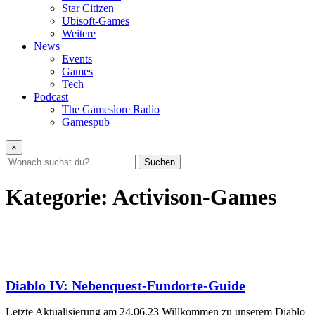
Star Citizen
Ubisoft-Games
Weitere
News
Events
Games
Tech
Podcast
The Gameslore Radio
Gamespub
×
Suchen
Kategorie:
Activison-Games
Diablo IV: Nebenquest-Fundorte-Guide
Letzte Aktualisierung am 24.06.23 Willkommen zu unserem Diablo