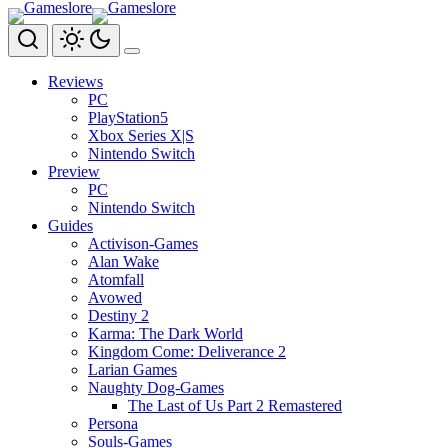
Zum
Inhalt
springen
Reviews
PC
PlayStation5
Xbox Series X|S
Nintendo Switch
Preview
PC
Nintendo Switch
Guides
Activison-Games
Alan Wake
Atomfall
Avowed
Destiny 2
Karma: The Dark World
Kingdom Come: Deliverance 2
Larian Games
Naughty Dog-Games
The Last of Us Part 2 Remastered
Persona
Souls-Games