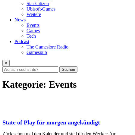
Star Citizen
Ubisoft-Games
Weitere
News
Events
Games
Tech
Podcast
The Gameslore Radio
Gamespub
×
Suchen
Kategorie:
Events
State of Play für morgen angekündigt
Zück schon mal den Kalender und stell dir den Wecker: Am