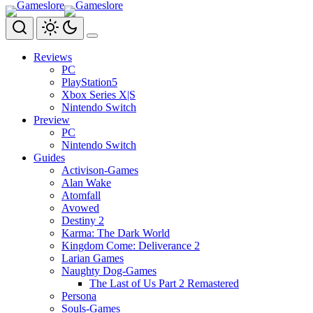
Zum
Inhalt
springen
Reviews
PC
PlayStation5
Xbox Series X|S
Nintendo Switch
Preview
PC
Nintendo Switch
Guides
Activison-Games
Alan Wake
Atomfall
Avowed
Destiny 2
Karma: The Dark World
Kingdom Come: Deliverance 2
Larian Games
Naughty Dog-Games
The Last of Us Part 2 Remastered
Persona
Souls-Games