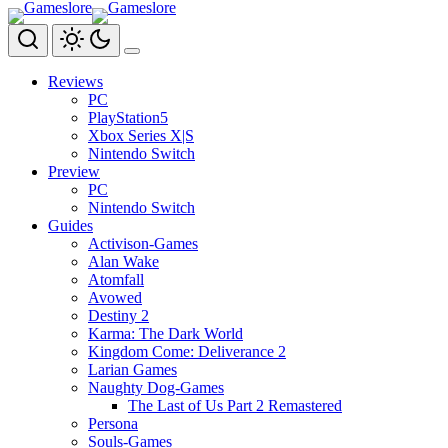
Zum
Inhalt
springen
Reviews
PC
PlayStation5
Xbox Series X|S
Nintendo Switch
Preview
PC
Nintendo Switch
Guides
Activison-Games
Alan Wake
Atomfall
Avowed
Destiny 2
Karma: The Dark World
Kingdom Come: Deliverance 2
Larian Games
Naughty Dog-Games
The Last of Us Part 2 Remastered
Persona
Souls-Games