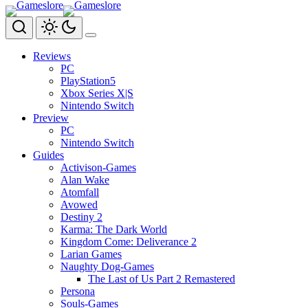
Zum
Inhalt
springen
Reviews
PC
PlayStation5
Xbox Series X|S
Nintendo Switch
Preview
PC
Nintendo Switch
Guides
Activison-Games
Alan Wake
Atomfall
Avowed
Destiny 2
Karma: The Dark World
Kingdom Come: Deliverance 2
Larian Games
Naughty Dog-Games
The Last of Us Part 2 Remastered
Persona
Souls-Games